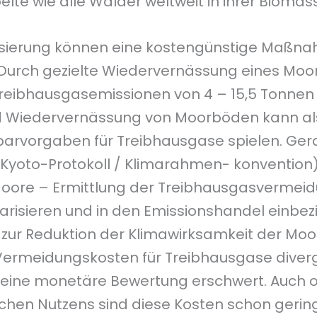
lte wie alle Wälder weltweit in ihrer Biomas
isierung können eine kostengünstige Maßna
Durch gezielte Wiedervernässung eines Moor
Treibhausgasemissionen von 4 – 15,5 Tonnen
nd Wiedervernässung von Moorböden kann al
nsparvorgaben für Treibhausgase spielen. Ge
(Kyoto-Protokoll / Klimarahmen- konvention)
Moore – Ermittlung der Treibhausgasvermei
arisieren und in den Emissionshandel einbez
zur Reduktion der Klimawirksamkeit der Moor
 Vermeidungskosten für Treibhausgase diver
 eine monetäre Bewertung erschwert. Auch 
ichen Nutzens sind diese Kosten schon gering