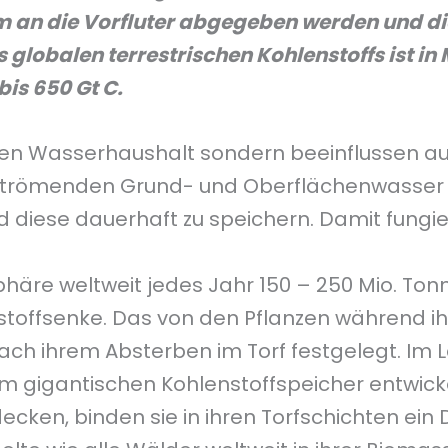
an die Vorfluter abgegeben werden und di
es globalen terrestrischen Kohlenstoffs ist 
is 650 Gt C.
den Wasserhaushalt sondern beeinflussen auc
hströmenden Grund- und Oberflächenwasser 
 diese dauerhaft zu speichern. Damit fungier
äre weltweit jedes Jahr 150 – 250 Mio. Ton
nstoffsenke. Das von den Pflanzen während 
h ihrem Absterben im Torf festgelegt. Im L
m gigantischen Kohlenstoffspeicher entwickel
cken, binden sie in ihren Torfschichten ein D