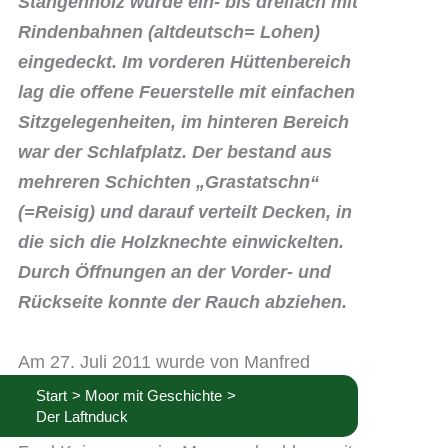
Stangenholz wurde ein- bis dreifach mit
Rindenbahnen (altdeutsch= Lohen)
eingedeckt. Im vorderen Hüttenbereich
lag die offene Feuerstelle mit einfachen
Sitzgelegenheiten, im hinteren Bereich
war der Schlafplatz. Der bestand aus
mehreren Schichten „Grastatschn“
(=Reisig) und darauf verteilt Decken, in
die sich die Holzknechte einwickelten.
Durch Öffnungen an der Vorder- und
Rückseite konnte der Rauch abziehen.
Am 27. Juli 2011 wurde von Manfred
Panhölzl, Edi Ranninger, Josef Schmid,
Start
Moor mit Geschichte
Der Laftnduck
Wolfgang Pernthaler, Georg Aschauer und