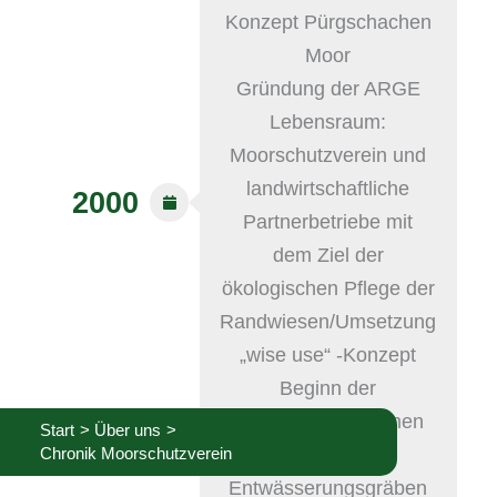
Konzept Pürgschachen
Moor
Gründung der ARGE
Lebensraum:
Moorschutzverein und
landwirtschaftliche
2000
Partnerbetriebe mit
dem Ziel der
ökologischen Pflege der
Randwiesen/Umsetzung
„wise use“ -Konzept
Beginn der
Rückbaumaßnahmen
Start
Über uns
an den
Chronik Moorschutzverein
Entwässerungsgräben